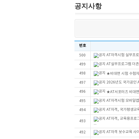
공지사항
번호
AT자격시험 실무프로그
500
AT실무프로그램 더존Sm
499
498
★비대면 시험 수험자
2026년도 국가공인
497
496
★AT서포터즈 비대
AT자격시험 모바일앱
495
AT자격, 국가평생교
494
AT자격, 교육용프로
493
...
AT자격 보수교육 사
492