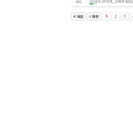
AT자격, 교육부 NE
491
1
2
3