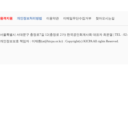
원격지원
개인정보처리방법
이용약관
이메일무단수집거부
찾아오시는길
서울특별시 서대문구 충정로7길 12(충정로 2가) 한국공인회계사회 대표자 최운열 | TEL : 02-3149-
개인정보보호 책임자 : 이재환(at@kicpa.or.kr) : Copyright(c) KICPA All rights Reserved.