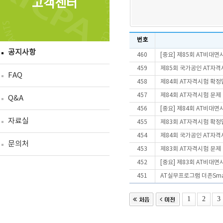
고객센터
번호
공지사항
460
[중요] 제85회 AT비대
459
제85회 국가공인 AT자격
FAQ
458
제84회 AT자격시험 확정
457
제84회 AT자격시험 문제
Q&A
456
[중요] 제84회 AT비대
자료실
455
제83회 AT자격시험 확정
454
제84회 국가공인 AT자격
문의처
453
제83회 AT자격시험 문제
452
[중요] 제83회 AT비대
451
AT실무프로그램 더존Smart
1
2
3