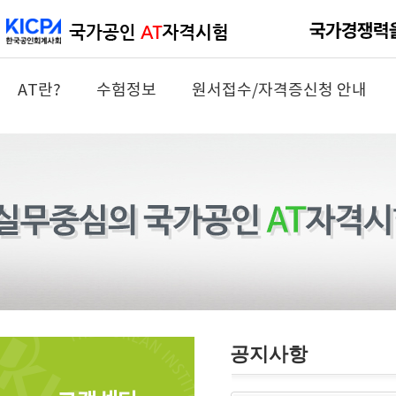
AT란?
수험정보
원서접수/자격증신청 안내
공지사항