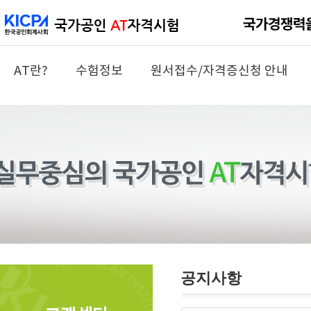
AT란?
수험정보
원서접수/자격증신청 안내
공지사항