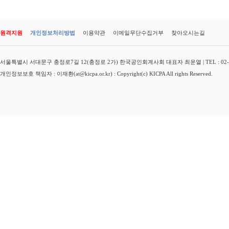
원격지원
개인정보처리방법
이용약관
이메일무단수집거부
찾아오시는길
서울특별시 서대문구 충정로7길 12(충정로 2가) 한국공인회계사회 대표자 최운열 | TEL : 02-3149-
개인정보보호 책임자 : 이재환(at@kicpa.or.kr) : Copyright(c) KICPA All rights Reserved.