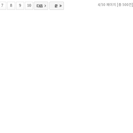
7
8
9
10
4/50 페이지 [총 500건]