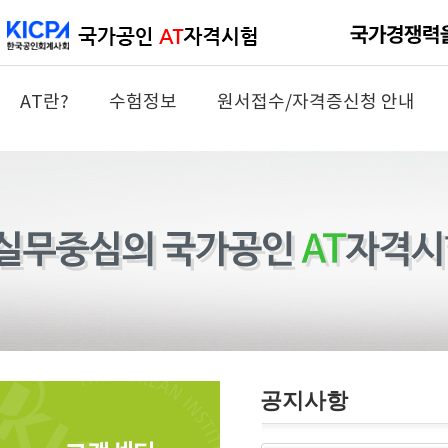
AT란?
수험정보
원서접수/자격증신청 안내
공지사항