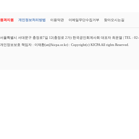
원격지원
개인정보처리방법
이용약관
이메일무단수집거부
찾아오시는길
서울특별시 서대문구 충정로7길 12(충정로 2가) 한국공인회계사회 대표자 최운열 | TEL : 02-3149-
개인정보보호 책임자 : 이재환(at@kicpa.or.kr) : Copyright(c) KICPA All rights Reserved.