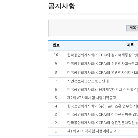
공지사항
번호
제목
10
한국공인회계사회(KICPA)와 경기국제통상고外 4
9
한국공인회계사회(KICPA)와 선명여자고등학교
8
한국공인회계사회(KICPA)와 염광여자메디텍고등
7
개인정보취급방침 변경안내
6
한국공인회계사회와 웅지세무대학교 산학협력(
5
제2회 AT자격시험 시행계획공고
4
한국공인회계사회와 (주)더존비즈온 업무협약(M
3
한국공인회계사회(KICPA)와 어카운팅피플 업무
2
한국공인회계사회(KICPA)와 영진전문대학간 산학
1
제1회 AT자격시험 시행계획공고