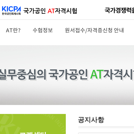
AT란?
수험정보
원서접수/자격증신청 안내
공지사항