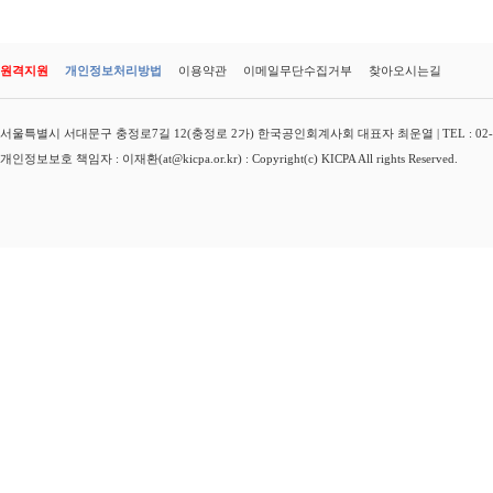
원격지원
개인정보처리방법
이용약관
이메일무단수집거부
찾아오시는길
서울특별시 서대문구 충정로7길 12(충정로 2가) 한국공인회계사회 대표자 최운열 | TEL : 02-3149-
개인정보보호 책임자 : 이재환(at@kicpa.or.kr) : Copyright(c) KICPA All rights Reserved.