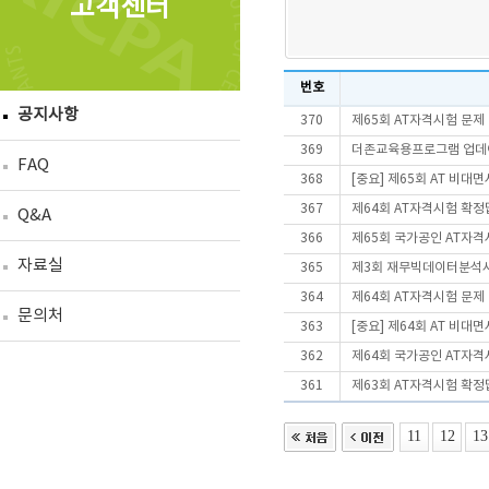
고객센터
번호
공지사항
370
제65회 AT자격시험 문제
369
더존교육용프로그램 업데이트
FAQ
368
[중요] 제65회 AT 비
367
제64회 AT자격시험 확정
Q&A
366
제65회 국가공인 AT자격
자료실
365
제3회 재무빅데이터분석사(
364
제64회 AT자격시험 문제
문의처
363
[중요] 제64회 AT 비
362
제64회 국가공인 AT자격
361
제63회 AT자격시험 확정
11
12
13