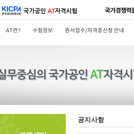
AT란?
수험정보
원서접수/자격증신청 안내
공지사항