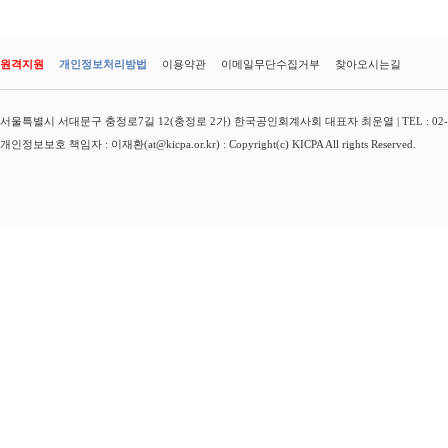
원격지원
개인정보처리방법
이용약관
이메일무단수집거부
찾아오시는길
서울특별시 서대문구 충정로7길 12(충정로 2가) 한국공인회계사회 대표자 최운열 | TEL : 02-3149-
개인정보보호 책임자 : 이재환(at@kicpa.or.kr) : Copyright(c) KICPA All rights Reserved.