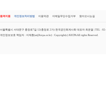
원격지원
개인정보처리방법
이용약관
이메일무단수집거부
찾아오시는길
서울특별시 서대문구 충정로7길 12(충정로 2가) 한국공인회계사회 대표자 최운열 | TEL : 02-3149-
개인정보보호 책임자 : 이재환(at@kicpa.or.kr) : Copyright(c) KICPA All rights Reserved.