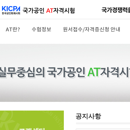
AT란?
수험정보
원서접수/자격증신청 안내
공지사항