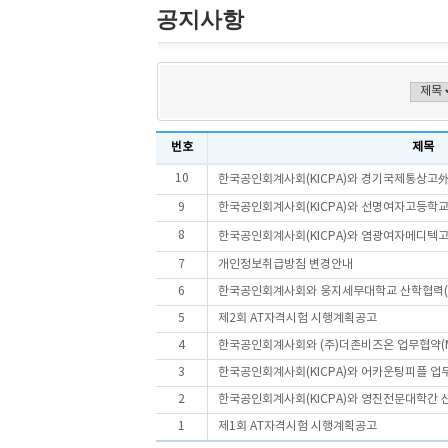
공지사항
번호
제목
10
한국공인회계사회(KICPA)와 경기국제통상고外 4
9
한국공인회계사회(KICPA)와 선명여자고등학교
8
한국공인회계사회(KICPA)와 염광여자메디텍고등
7
개인정보취급방침 변경안내
6
한국공인회계사회와 웅지세무대학교 산학협력(
5
제2회 AT자격시험 시행계획공고
4
한국공인회계사회와 (주)더존비즈온 업무협약(M
3
한국공인회계사회(KICPA)와 어카운팅피플 업무
2
한국공인회계사회(KICPA)와 영진전문대학간 산학
1
제1회 AT자격시험 시행계획공고