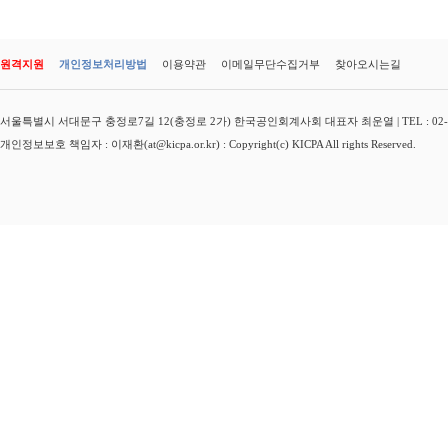
원격지원
개인정보처리방법
이용약관
이메일무단수집거부
찾아오시는길
서울특별시 서대문구 충정로7길 12(충정로 2가) 한국공인회계사회 대표자 최운열 | TEL : 02-3149-
개인정보보호 책임자 : 이재환(at@kicpa.or.kr) : Copyright(c) KICPA All rights Reserved.