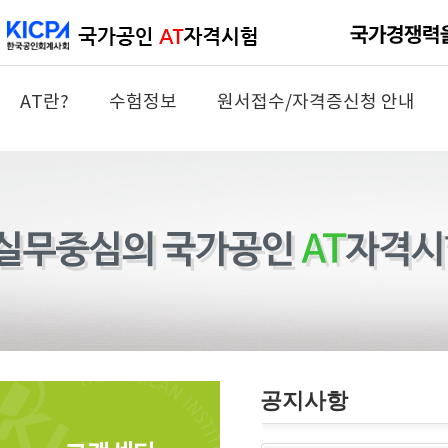
AT란?
수험정보
원서접수/자격증신청 안내
공지사항