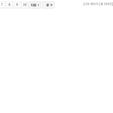
7
8
9
10
2/50 페이지 [총 500건]