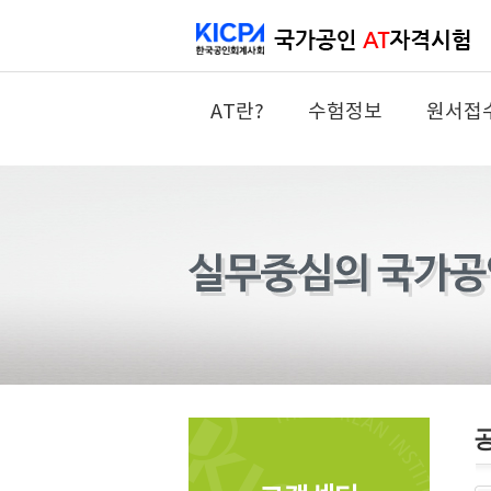
AT란?
수험정보
원서접