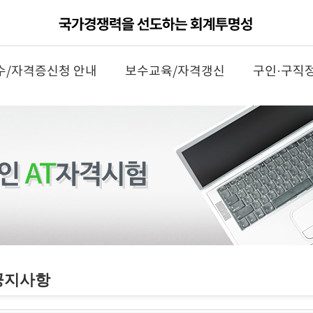
수/자격증신청 안내
보수교육/자격갱신
구인·구직
공지사항