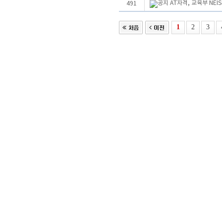
AT자격, 교육부 NE
491
1
2
3