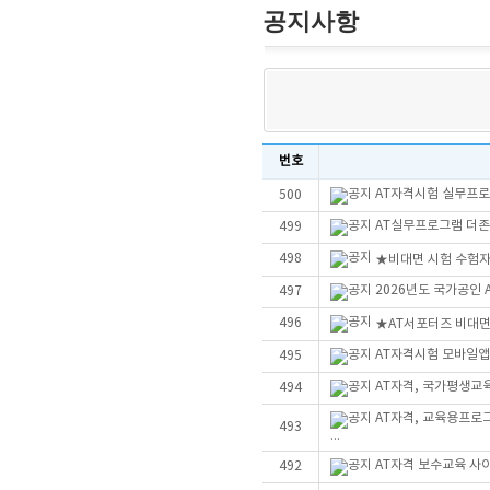
공지사항
번호
AT자격시험 실무프로그
500
AT실무프로그램 더존Sm
499
498
★비대면 시험 수험자
2026년도 국가공인
497
496
★AT서포터즈 비대
AT자격시험 모바일앱
495
AT자격, 국가평생교
494
AT자격, 교육용프로
493
...
AT자격 보수교육 사
492