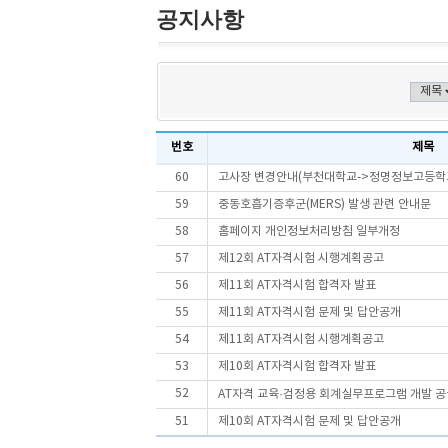
공지사항
번호
제목
60
고사장 변경안내(부천대학교->정명정보고등학
59
중동호흡기증후군(MERS) 발생 관련 안내문
58
홈페이지 개인정보처리방침 일부개정
57
제12회 AT자격시험 시행계획공고
56
제11회 AT자격시험 합격자 발표
55
제11회 AT자격시험 문제 및 답안공개
54
제11회 AT자격시험 시행계획공고
53
제10회 AT자격시험 합격자 발표
52
AT자격 교육·검정용 회계실무프로그램 개발 
51
제10회 AT자격시험 문제 및 답안공개