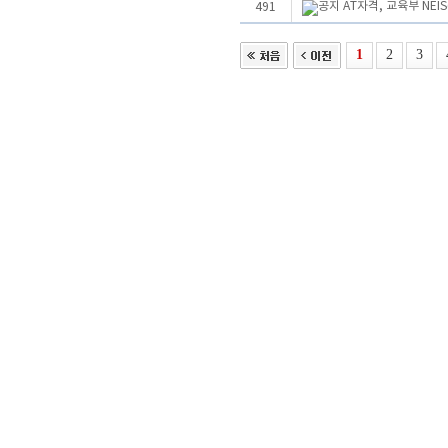
AT자격, 교육부 NE
491
1
2
3