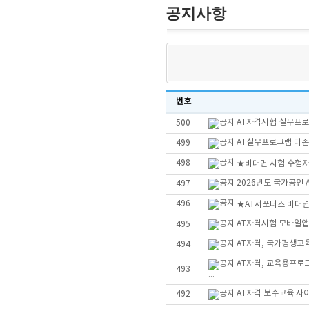
공지사항
번호
AT자격시험 실무프로그
500
AT실무프로그램 더존Sm
499
498
★비대면 시험 수험자
2026년도 국가공인
497
496
★AT서포터즈 비대
AT자격시험 모바일앱
495
AT자격, 국가평생교
494
AT자격, 교육용프로
493
...
AT자격 보수교육 사
492