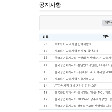
공지사항
번호
제목
20
제3회 AT자격시험 합격자발표
19
제3회 AT자격시험 문제 및 답안공개
18
한국공인회계사회-포항대·부산여상, AT자격시험
17
한국공인회계사회-삼일인포마인㈜, AT자격시험
16
한국공인회계사회-이투데이, AT자격시험 MOU
15
제3회 AT자격시험 시행계획공고
14
AT자격시험 대비 온라인 강좌 오픈
13
한국공인회계사회-조세일보, '통큰' MOU 체결
12
한국공인회계사회(KICPA)와 광주여자상업고등
11
한국공인회계사회 정명정보고와 산학협력 체결