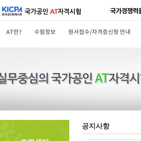
AT란?
수험정보
원서접수/자격증신청 안내
공지사항