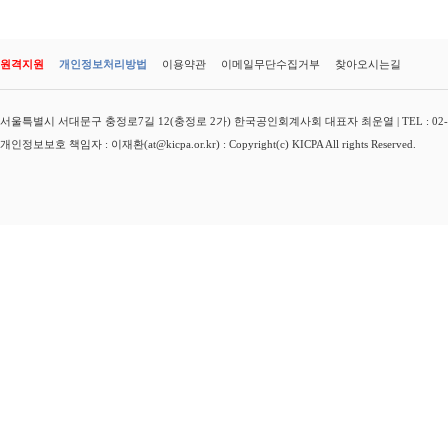
원격지원
개인정보처리방법
이용약관
이메일무단수집거부
찾아오시는길
서울특별시 서대문구 충정로7길 12(충정로 2가) 한국공인회계사회 대표자 최운열 | TEL : 02-3149-
개인정보보호 책임자 : 이재환(at@kicpa.or.kr) : Copyright(c) KICPA All rights Reserved.