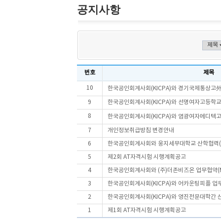
공지사항
번호
제목
10
한국공인회계사회(KICPA)와 경기국제통상고外 4
9
한국공인회계사회(KICPA)와 선명여자고등학교
8
한국공인회계사회(KICPA)와 염광여자메디텍고등
7
개인정보취급방침 변경안내
6
한국공인회계사회와 웅지세무대학교 산학협력(
5
제2회 AT자격시험 시행계획공고
4
한국공인회계사회와 (주)더존비즈온 업무협약(M
3
한국공인회계사회(KICPA)와 어카운팅피플 업무
2
한국공인회계사회(KICPA)와 영진전문대학간 산학
1
제1회 AT자격시험 시행계획공고