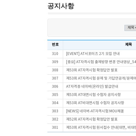
공지사항
번호
제목
310
[EVENT] AT서포터즈 2기 모집 안내
309
[중요] AT자격시험 출제방향 변경 안내영상_5
308
제53회 AT자격시험 확정답안 발표
307
제53회 AT자격시험 문제 및 가답안공개/문제
306
AT자격증 네이버(온라인) 발급안내
305
제53회 AT대면시험 수험자 공지사항
304
제53회 AT비대면시험 수험자 공지사항
303
[NEWS] 네이버-AT자격시험 MOU체결
302
제52회 AT자격시험 확정답안 발표
301
제53회 AT자격시험 원서접수 안내(대면, 비대면