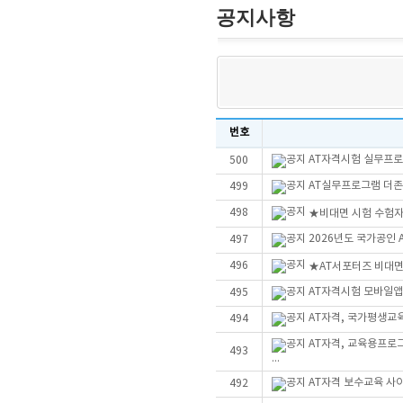
공지사항
번호
AT자격시험 실무프로그
500
AT실무프로그램 더존Sm
499
498
★비대면 시험 수험자
2026년도 국가공인
497
496
★AT서포터즈 비대
AT자격시험 모바일앱
495
AT자격, 국가평생교
494
AT자격, 교육용프로
493
...
AT자격 보수교육 사
492