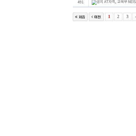
AT자격, 교육부 NE
491
1
2
3