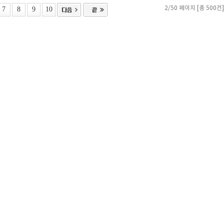
7
8
9
10
2/50 페이지 [총 500건]