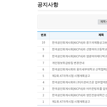
공지사항
번호
제목
10
한국공인회계사회(KICPA)와 경기국제통상고外 4
9
한국공인회계사회(KICPA)와 선명여자고등학교
8
한국공인회계사회(KICPA)와 염광여자메디텍고등
7
개인정보취급방침 변경안내
6
한국공인회계사회와 웅지세무대학교 산학협력(
5
제2회 AT자격시험 시행계획공고
4
한국공인회계사회와 (주)더존비즈온 업무협약(M
3
한국공인회계사회(KICPA)와 어카운팅피플 업무
2
한국공인회계사회(KICPA)와 영진전문대학간 산학
1
제1회 AT자격시험 시행계획공고