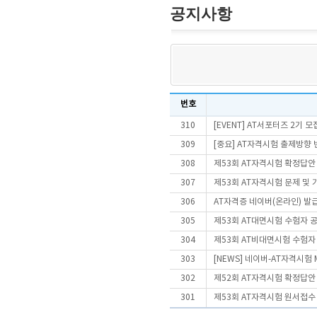
공지사항
번호
310
[EVENT] AT서포터즈 2기 모
309
[중요] AT자격시험 출제방향
308
제53회 AT자격시험 확정답안
307
제53회 AT자격시험 문제 및
306
AT자격증 네이버(온라인) 발
305
제53회 AT대면시험 수험자 
304
제53회 AT비대면시험 수험자
303
[NEWS] 네이버-AT자격시험
302
제52회 AT자격시험 확정답안
301
제53회 AT자격시험 원서접수 