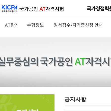
AT란?
수험정보
원서접수/자격증신청 안내
공지사항