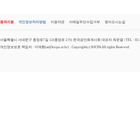
원격지원
개인정보처리방법
이용약관
이메일무단수집거부
찾아오시는길
서울특별시 서대문구 충정로7길 12(충정로 2가) 한국공인회계사회 대표자 최운열 | TEL : 02-3149-
개인정보보호 책임자 : 이재환(at@kicpa.or.kr) : Copyright(c) KICPA All rights Reserved.