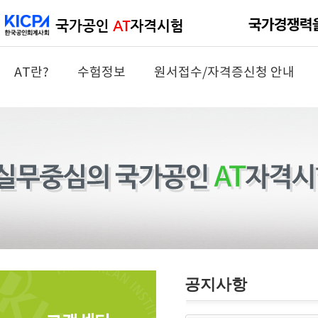
AT란?
수험정보
원서접수/자격증신청 안내
공지사항