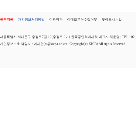
원격지원
개인정보처리방법
이용약관
이메일무단수집거부
찾아오시는길
서울특별시 서대문구 충정로7길 12(충정로 2가) 한국공인회계사회 대표자 최운열 | TEL : 02-3149-
개인정보보호 책임자 : 이재환(at@kicpa.or.kr) : Copyright(c) KICPA All rights Reserved.