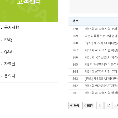
고객센터
번호
공지사항
370
제65회 AT자격시험 문제
369
더존교육용프로그램 업데이트
FAQ
368
[중요] 제65회 AT 비
367
제64회 AT자격시험 확정
Q&A
366
제65회 국가공인 AT자격
자료실
365
제3회 재무빅데이터분석사(
364
제64회 AT자격시험 문제
문의처
363
[중요] 제64회 AT 비
362
제64회 국가공인 AT자격
361
제63회 AT자격시험 확정
11
12
13