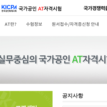
AT란?
수험정보
원서접수/자격증신청 안내
공지사항