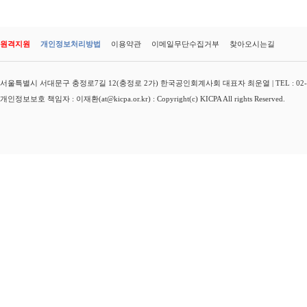
원격지원
개인정보처리방법
이용약관
이메일무단수집거부
찾아오시는길
서울특별시 서대문구 충정로7길 12(충정로 2가) 한국공인회계사회 대표자 최운열 | TEL : 02-3149-
개인정보보호 책임자 : 이재환(at@kicpa.or.kr) : Copyright(c) KICPA All rights Reserved.