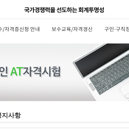
수/자격증신청 안내
보수교육/자격갱신
구인·구직
공지사항