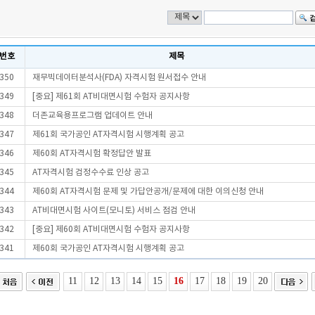
번호
제목
350
재무빅데이터분석사(FDA) 자격시험 원서접수 안내
349
[중요] 제61회 AT비대면시험 수험자 공지사항
348
더존교육용프로그램 업데이트 안내
347
제61회 국가공인 AT자격시험 시행계획 공고
346
제60회 AT자격시험 확정답안 발표
345
AT자격시험 검정수수료 인상 공고
344
제60회 AT자격시험 문제 및 가답안공개/문제에 대한 이의신청 안내
343
AT비대면시험 사이트(모니토) 서비스 점검 안내
342
[중요] 제60회 AT비대면시험 수험자 공지사항
341
제60회 국가공인 AT자격시험 시행계획 공고
11
12
13
14
15
16
17
18
19
20