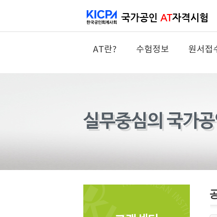
AT란?
수험정보
원서접