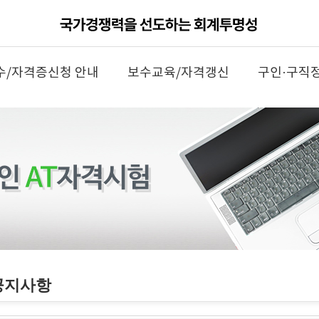
수/자격증신청 안내
보수교육/자격갱신
구인·구직
공지사항