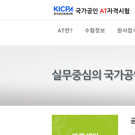
AT란?
수험정보
원서접