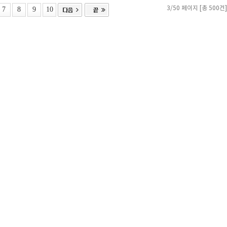
7
8
9
10
3/50 페이지 [총 500건]