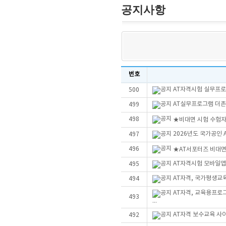
공지사항
번호
AT자격시험 실무프로그
500
AT실무프로그램 더존Sm
499
498
★비대면 시험 수험자
2026년도 국가공인
497
496
★AT서포터즈 비대
AT자격시험 모바일앱
495
AT자격, 국가평생교
494
AT자격, 교육용프로
493
...
AT자격 보수교육 사
492