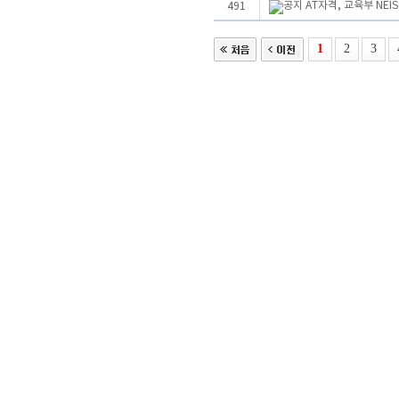
AT자격, 교육부 NE
491
1
2
3