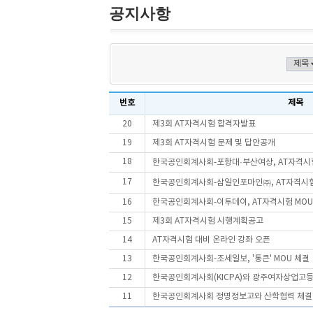
공지사항
번호
제목
20
제3회 AT자격시험 합격자발표
19
제3회 AT자격시험 문제 및 답안공개
18
한국공인회계사회-포항대·부산여상, AT자격시험
17
한국공인회계사회-삼일인포마인㈜, AT자격시험
16
한국공인회계사회-이투데이, AT자격시험 MOU
15
제3회 AT자격시험 시행계획공고
14
AT자격시험 대비 온라인 강좌 오픈
13
한국공인회계사회-조세일보, '통큰' MOU 체결
12
한국공인회계사회(KICPA)와 광주여자상업고등
11
한국공인회계사회 정명정보고와 산학협력 체결