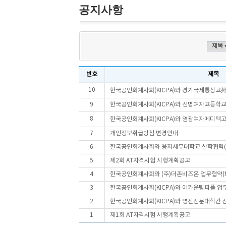
공지사항
번호
제목
10
한국공인회계사회(KICPA)와 경기국제통상고外 4
9
한국공인회계사회(KICPA)와 선명여자고등학교
8
한국공인회계사회(KICPA)와 염광여자메디텍고등
7
개인정보취급방침 변경안내
6
한국공인회계사회와 웅지세무대학교 산학협력(
5
제2회 AT자격시험 시행계획공고
4
한국공인회계사회와 (주)더존비즈온 업무협약(M
3
한국공인회계사회(KICPA)와 어카운팅피플 업무
2
한국공인회계사회(KICPA)와 영진전문대학간 산학
1
제1회 AT자격시험 시행계획공고