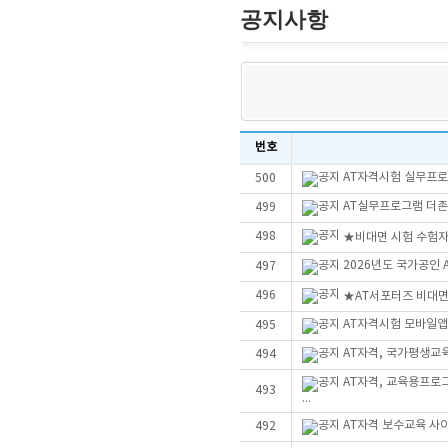
공지사항
번호
AT자격시험 실무프로그
500
AT실무프로그램 더존Sm
499
498
★비대면 시험 수험자
2026년도 국가공인
497
496
★AT서포터즈 비대
AT자격시험 모바일앱
495
AT자격, 국가평생교
494
AT자격, 교육용프로
493
...
AT자격 보수교육 사
492