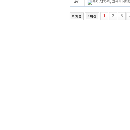
AT자격, 교육부 NE
491
1
2
3