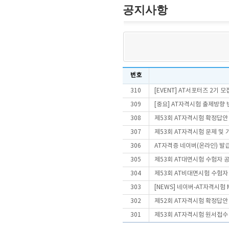
공지사항
번호
310
[EVENT] AT서포터즈 2기 모
309
[중요] AT자격시험 출제방향
308
제53회 AT자격시험 확정답안
307
제53회 AT자격시험 문제 및
306
AT자격증 네이버(온라인) 발
305
제53회 AT대면시험 수험자 
304
제53회 AT비대면시험 수험자
303
[NEWS] 네이버-AT자격시험
302
제52회 AT자격시험 확정답안
301
제53회 AT자격시험 원서접수 