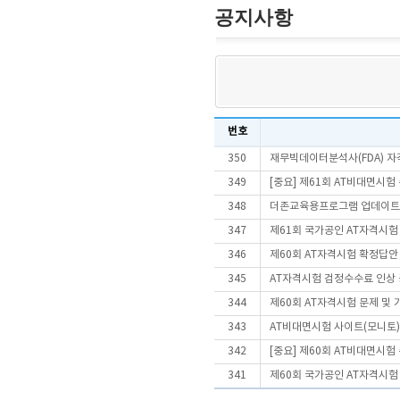
공지사항
번호
350
재무빅데이터분석사(FDA) 
349
[중요] 제61회 AT비대면시
348
더존교육용프로그램 업데이트
347
제61회 국가공인 AT자격시험
346
제60회 AT자격시험 확정답안
345
AT자격시험 검정수수료 인상
344
제60회 AT자격시험 문제 및
343
AT비대면시험 사이트(모니토)
342
[중요] 제60회 AT비대면시
341
제60회 국가공인 AT자격시험