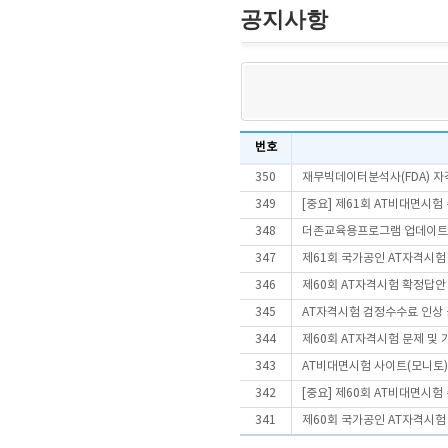
공지사항
번호
350
재무빅데이터분석사(FDA) 
349
[중요] 제61회 AT비대면시
348
더존교육용프로그램 업데이트
347
제61회 국가공인 AT자격시험
346
제60회 AT자격시험 확정답안
345
AT자격시험 검정수수료 인상
344
제60회 AT자격시험 문제 및
343
AT비대면시험 사이트(모니토)
342
[중요] 제60회 AT비대면시
341
제60회 국가공인 AT자격시험