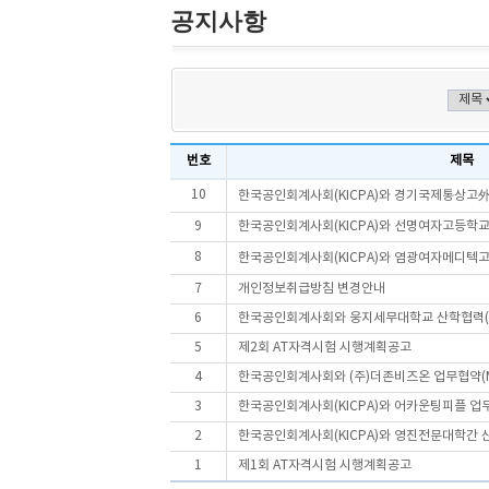
공지사항
번호
제목
10
한국공인회계사회(KICPA)와 경기국제통상고外 4
9
한국공인회계사회(KICPA)와 선명여자고등학교
8
한국공인회계사회(KICPA)와 염광여자메디텍고등
7
개인정보취급방침 변경안내
6
한국공인회계사회와 웅지세무대학교 산학협력(
5
제2회 AT자격시험 시행계획공고
4
한국공인회계사회와 (주)더존비즈온 업무협약(M
3
한국공인회계사회(KICPA)와 어카운팅피플 업무
2
한국공인회계사회(KICPA)와 영진전문대학간 산학
1
제1회 AT자격시험 시행계획공고