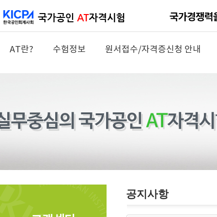
AT란?
수험정보
원서접수/자격증신청 안내
공지사항