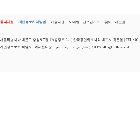
원격지원
개인정보처리방법
이용약관
이메일무단수집거부
찾아오시는길
서울특별시 서대문구 충정로7길 12(충정로 2가) 한국공인회계사회 대표자 최운열 | TEL : 02-3149-
개인정보보호 책임자 : 이재환(at@kicpa.or.kr) : Copyright(c) KICPA All rights Reserved.