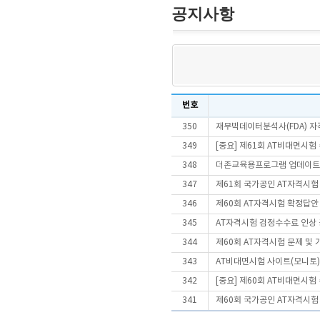
공지사항
번호
350
재무빅데이터분석사(FDA) 
349
[중요] 제61회 AT비대면시
348
더존교육용프로그램 업데이트
347
제61회 국가공인 AT자격시험
346
제60회 AT자격시험 확정답안
345
AT자격시험 검정수수료 인상
344
제60회 AT자격시험 문제 및
343
AT비대면시험 사이트(모니토)
342
[중요] 제60회 AT비대면시
341
제60회 국가공인 AT자격시험