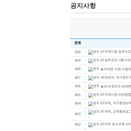
공지사항
번호
AT자격시험 실무프로그
500
AT실무프로그램 더존Sm
499
498
★비대면 시험 수험자
2026년도 국가공인
497
496
★AT서포터즈 비대
AT자격시험 모바일앱
495
AT자격, 국가평생교
494
AT자격, 교육용프로
493
...
AT자격 보수교육 사
492