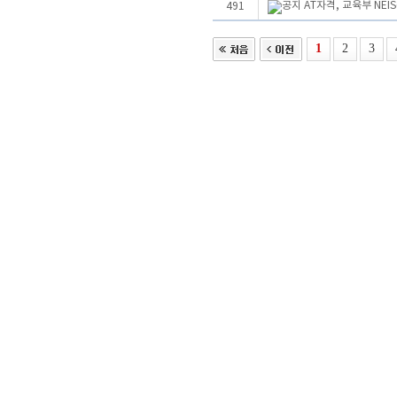
AT자격, 교육부 NE
491
1
2
3