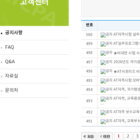
고객센터
번호
공지사항
AT자격시험 실무
500
AT실무프로그램 더
499
FAQ
498
★비대면 시험 수
Q&A
2026년도 국가
497
496
★AT서포터즈 
자료실
AT자격시험 모바
495
AT자격, 국가평
문의처
494
AT자격, 교육용
493
...
AT자격 보수교육
492
AT자격, 교육부 
491
1
2
3