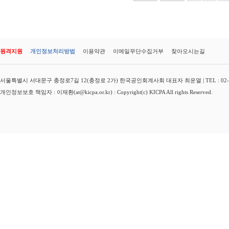
원격지원
개인정보처리방법
이용약관
이메일무단수집거부
찾아오시는길
서울특별시 서대문구 충정로7길 12(충정로 2가) 한국공인회계사회 대표자 최운열 | TEL : 02-3149-
개인정보보호 책임자 : 이재환(at@kicpa.or.kr) : Copyright(c) KICPA All rights Reserved.