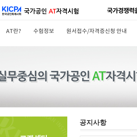
AT란?
수험정보
원서접수/자격증신청 안내
공지사항