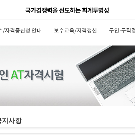
수/자격증신청 안내
보수교육/자격갱신
구인·구직
공지사항