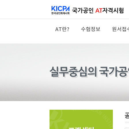
AT란?
수험정보
원서접