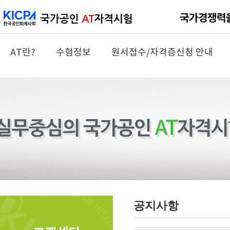
AT란?
수험정보
원서접수/자격증신청 안내
공지사항