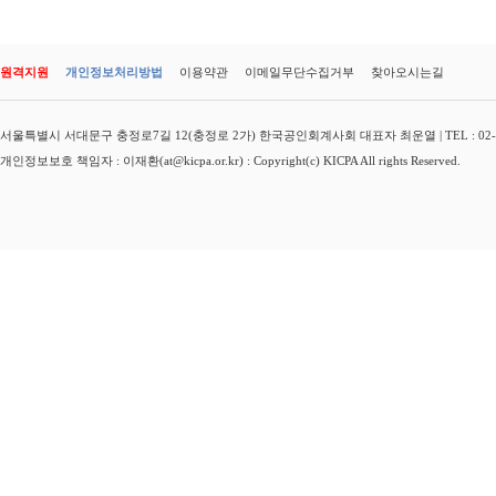
원격지원
개인정보처리방법
이용약관
이메일무단수집거부
찾아오시는길
서울특별시 서대문구 충정로7길 12(충정로 2가) 한국공인회계사회 대표자 최운열 | TEL : 02-3149-
개인정보보호 책임자 : 이재환(at@kicpa.or.kr) : Copyright(c) KICPA All rights Reserved.