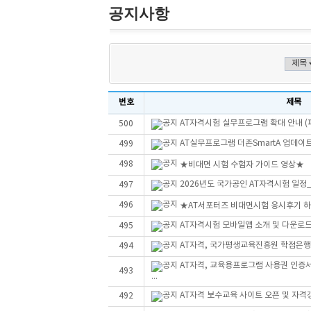
공지사항
번호
제목
AT자격시험 실무프로그램 확대 안내 (
500
AT실무프로그램 더존SmartA 업데이트 안
499
498
★비대면 시험 수험자 가이드 영상★
2026년도 국가공인 AT자격시험 일정
497
496
★AT서포터즈 비대면시험 응시후기 
AT자격시험 모바일앱 소개 및 다운로
495
AT자격, 국가평생교육진흥원 학점은행
494
AT자격, 교육용프로그램 사용권 인증
493
...
AT자격 보수교육 사이트 오픈 및 자격
492