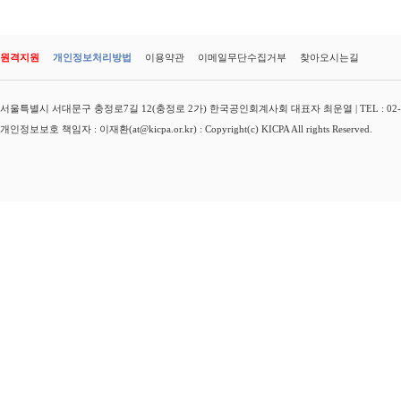
원격지원
개인정보처리방법
이용약관
이메일무단수집거부
찾아오시는길
서울특별시 서대문구 충정로7길 12(충정로 2가) 한국공인회계사회 대표자 최운열 | TEL : 02-3149-
개인정보보호 책임자 : 이재환(at@kicpa.or.kr) : Copyright(c) KICPA All rights Reserved.