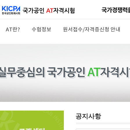
AT란?
수험정보
원서접수/자격증신청 안내
공지사항