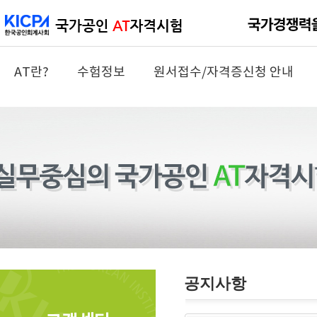
AT란?
수험정보
원서접수/자격증신청 안내
공지사항