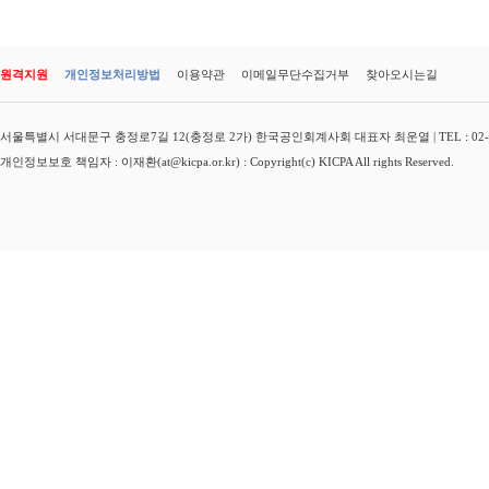
원격지원
개인정보처리방법
이용약관
이메일무단수집거부
찾아오시는길
서울특별시 서대문구 충정로7길 12(충정로 2가) 한국공인회계사회 대표자 최운열 | TEL : 02-3149-
개인정보보호 책임자 : 이재환(at@kicpa.or.kr) : Copyright(c) KICPA All rights Reserved.