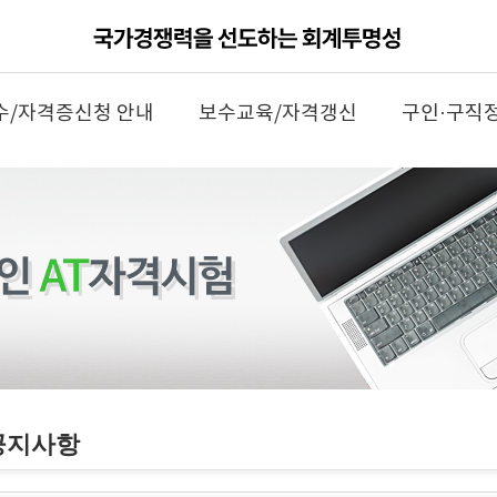
수/자격증신청 안내
보수교육/자격갱신
구인·구직
공지사항