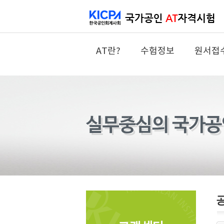
AT란?
수험정보
원서접