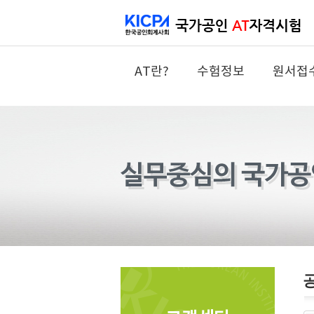
AT란?
수험정보
원서접