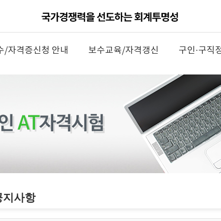
수/자격증신청 안내
보수교육/자격갱신
구인·구직
공지사항