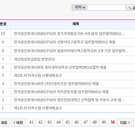
번호
제목
10
한국공인회계사회(KICPA)와 경기국제통상고外 4개 校와 업무협약(MOU...
9
한국공인회계사회(KICPA)와 선명여자고등학교 업무협약(MOU) 체결
8
한국공인회계사회(KICPA)와 염광여자메디텍고등학교外 2개 기관 업무협약...
7
개인정보취급방침 변경안내
6
한국공인회계사회와 웅지세무대학교 산학협력(MOU)협약 체결
5
제2회 AT자격시험 시행계획공고
4
한국공인회계사회와 (주)더존비즈온 업무협약(MOU) 체결
3
한국공인회계사회(KICPA)와 어카운팅피플 업무협약(MOU) 체결
2
한국공인회계사회(KICPA)와 영진전문대학간 산학협력 및 주문식 교육 협...
1
제1회 AT자격시험 시행계획공고
41
42
43
44
45
46
47
48
49
50