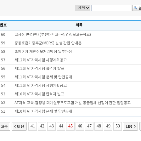
번호
제목
60
고사장 변경안내(부천대학교->정명정보고등학교)
59
중동호흡기증후군(MERS) 발생 관련 안내문
58
홈페이지 개인정보처리방침 일부개정
57
제12회 AT자격시험 시행계획공고
56
제11회 AT자격시험 합격자 발표
55
제11회 AT자격시험 문제 및 답안공개
54
제11회 AT자격시험 시행계획공고
53
제10회 AT자격시험 합격자 발표
52
AT자격 교육·검정용 회계실무프로그램 개발 공급업체 선정에 관한 입찰공고
51
제10회 AT자격시험 문제 및 답안공개
41
42
43
44
45
46
47
48
49
50