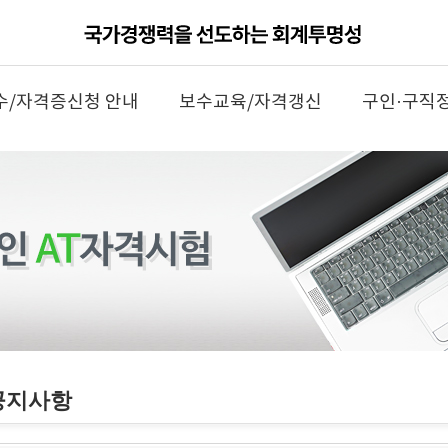
수/자격증신청 안내
보수교육/자격갱신
구인·구직
공지사항