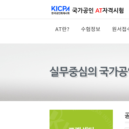
AT란?
수험정보
원서접